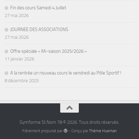
Fin des cours Samedi 4 Juillet
27 mai 2026
JOURNEE DES ASSOCIATIONS
27 mai 2026
Offre spéciale « Mi-saison 2025/2026 »
11 janvier 2026
A la rentrée un nouveau cours le vendredi au Pôle Sportif !
8 décembre 2025
Gymforme St Nom 78 © 2026. Tous droits réservés.
Fièrement propulsé par
- Conçu par
Thème Hueman